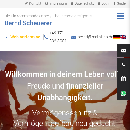
Kontakt
Impressum
Datenschutz
Login
Guide
Die Einkommensdesigner / The income designers
Bernd Scheuerer
+49 171-
Webinartermine
bernd@metatipp.de
📅
532-8051
Willkommen in deinem Leben voller
Freude und finanzieller
Unabhängigkeit.
Vermögensschutz &
Vermögensaufbau neu gedacht!